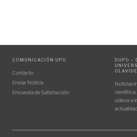
COMUNICACIÓN UPO
DUPO – 
UNIVERS
OLAVID
Contacto
Enviar Noticia
Noticias i
científica
Encuesta de Satisfacción
vídeos e 
actualidad