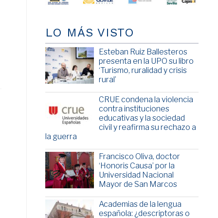
LO MÁS VISTO
Esteban Ruiz Ballesteros
presenta en la UPO su libro
‘Turismo, ruralidad y crisis
rural’
CRUE condena la violencia
contra instituciones
educativas y la sociedad
civil y reafirma su rechazo a
la guerra
Francisco Oliva, doctor
‘Honoris Causa’ por la
Universidad Nacional
Mayor de San Marcos
Academias de la lengua
española: ¿descriptoras o