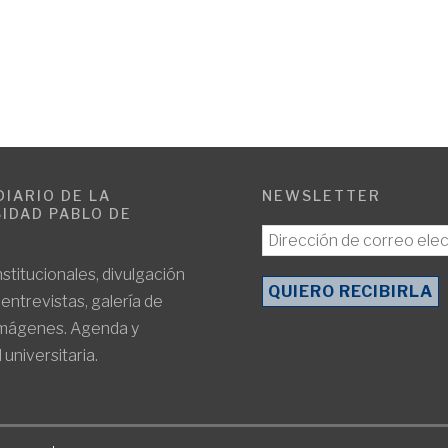
DIARIO DE LA
NEWSLETTER
IDAD PABLO DE
E
nstitucionales, divulgación
, entrevistas, galería de
imágenes. Agenda y
 universitaria.