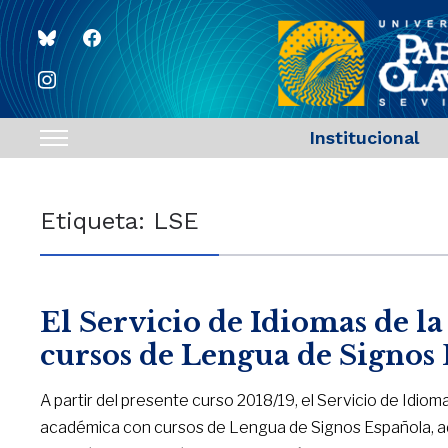
bluesky
facebook
instagram
Institucional
Toggle
sidebar
&
Etiqueta:
LSE
navigation
El Servicio de Idiomas de l
cursos de Lengua de Signos
A partir del presente curso 2018/19, el Servicio de Idiom
académica con cursos de Lengua de Signos Española, ad