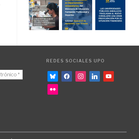
REDES SOCIALES UPO
bluesky
facebook
instagram
linkedin
youtube
flickr