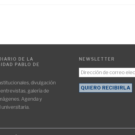
DIARIO DE LA
NEWSLETTER
IDAD PABLO DE
E
nstitucionales, divulgación
, entrevistas, galería de
imágenes. Agenda y
 universitaria.