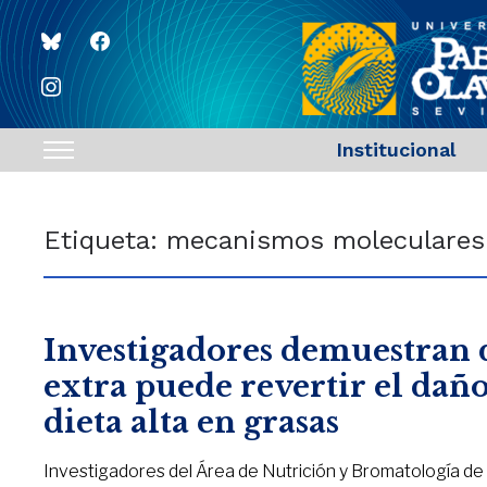
bluesky
facebook
instagram
Institucional
Toggle
sidebar
&
Etiqueta:
mecanismos moleculares
navigation
Investigadores demuestran q
extra puede revertir el dañ
dieta alta en grasas
Investigadores del Área de Nutrición y Bromatología de 