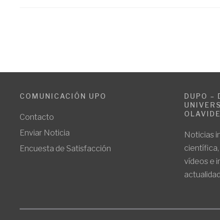
COMUNICACIÓN UPO
DUPO – 
UNIVERS
OLAVID
Contacto
Enviar Noticia
Noticias i
científica
Encuesta de Satisfacción
vídeos e 
actualidad