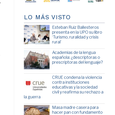
y
LO MÁS VISTO
Esteban Ruiz Ballesteros
presenta en la UPO su libro
‘Turismo, ruralidad y crisis
rural’
Academias de la lengua
española: ¿descriptoras o
prescriptoras del lenguaje?
CRUE condena la violencia
contra instituciones
educativas y la sociedad
civil y reafirma su rechazo a
la guerra
Masa madre casera para
hacer pan con fundamento