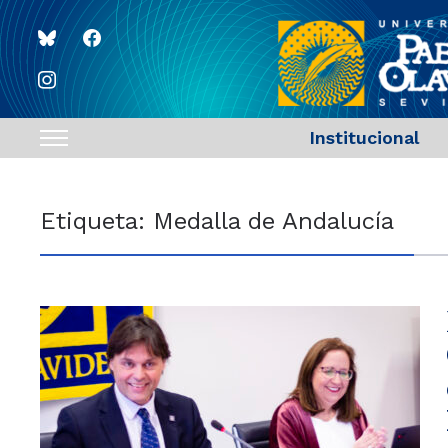
bluesky
facebook
instagram
Institucional
Toggle
sidebar
&
Etiqueta:
Medalla de Andalucía
navigation