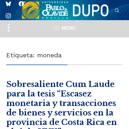
bluesky
facebook
instagram
Toggle
MENU
sidebar
&
navigation
Etiqueta:
moneda
Sobresaliente Cum Laude
para la tesis “Escasez
monetaria y transacciones
de bienes y servicios en la
provincia de Costa Rica en