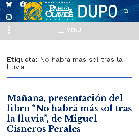
bluesky
facebook
instagram
Toggle
MENU
sidebar
&
navigation
Etiqueta:
No habra mas sol tras la
lluvia
Mañana, presentación del
libro “No habrá más sol tras
la lluvia”, de Miguel
Cisneros Perales