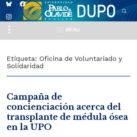
bluesky
facebook
instagram
Toggle
MENU
sidebar
&
navigation
Etiqueta:
Oficina de Voluntariado y
Solidaridad
Campaña de
concienciación acerca del
transplante de médula ósea
en la UPO