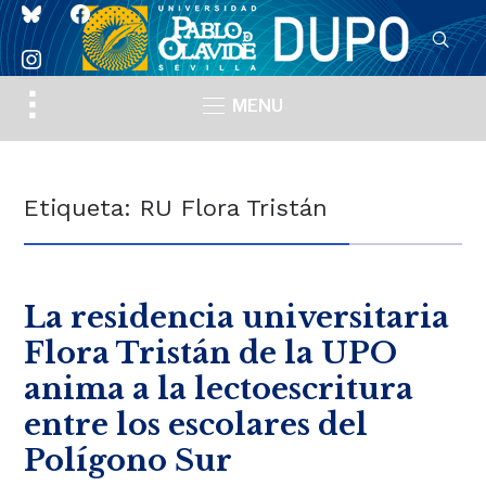
bluesky
facebook
instagram
Toggle
MENU
sidebar
&
navigation
Etiqueta:
RU Flora Tristán
La residencia universitaria
Flora Tristán de la UPO
anima a la lectoescritura
entre los escolares del
Polígono Sur