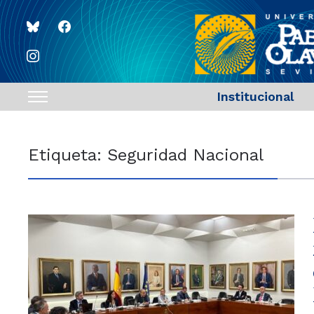
bluesky
facebook
instagram
Institucional
Toggle
sidebar
&
Etiqueta:
Seguridad Nacional
navigation