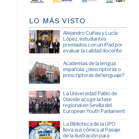
LO MÁS VISTO
e
Alejandro Cuiñas y Lucía
López, estudiantes
premiados con un iPad por
evaluar la calidad docente
Academias de la lengua
española: ¿descriptoras o
prescriptoras del lenguaje?
La Universidad Pablo de
e
Olavide acoge la fase
regional en Sevilla del
European Youth Parliament
La Biblioteca de la UPO
lleva sus cómics al Pasaje
de la Ilustración para