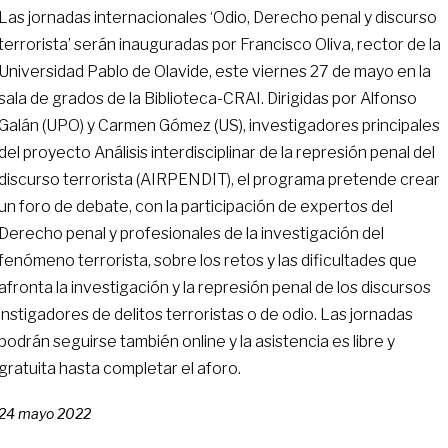
Las jornadas internacionales ‘Odio, Derecho penal y discurso
terrorista’ serán inauguradas por Francisco Oliva, rector de la
Universidad Pablo de Olavide, este viernes 27 de mayo en la
sala de grados de la Biblioteca-CRAI. Dirigidas por Alfonso
Galán (UPO) y Carmen Gómez (US), investigadores principales
del proyecto Análisis interdisciplinar de la represión penal del
discurso terrorista (AIRPENDIT), el programa pretende crear
un foro de debate, con la participación de expertos del
Derecho penal y profesionales de la investigación del
fenómeno terrorista, sobre los retos y las dificultades que
afronta la investigación y la represión penal de los discursos
instigadores de delitos terroristas o de odio. Las jornadas
podrán seguirse también online y la asistencia es libre y
gratuita hasta completar el aforo.
24 mayo 2022