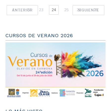
1
…
22
23
24
25
26
…
28
ANTERIOR
SIGUIENTE
CURSOS DE VERANO 2026