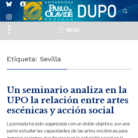
bluesky
facebook
instagram
Toggle
MENU
sidebar
&
navigation
Etiqueta:
Sevilla
Un seminario analiza en la
UPO la relación entre artes
escénicas y acción social
La jornada ha sido organizada con un doble objetivo, por una
parte estudiar las capacidades de las artes escénicas para
generar acciones que favorezcan la cohesión social en la