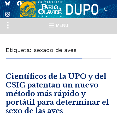
bluesky
facebook
instagram
Toggle
MENU
sidebar
&
navigation
Etiqueta:
sexado de aves
Científicos de la UPO y del
CSIC patentan un nuevo
método más rápido y
portátil para determinar el
sexo de las aves