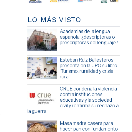
LO MÁS VISTO
Academias de la lengua
española: ¿descriptoras o
prescriptoras del lenguaje?
Esteban Ruiz Ballesteros
e
presenta en la UPO su libro
‘Turismo, ruralidad y crisis
rural’
CRUE condena la violencia
contra instituciones
educativas y la sociedad
civil y reafirma su rechazo a
la guerra
Masa madre casera para
hacer pan con fundamento