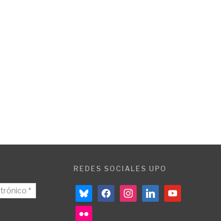
REDES SOCIALES UPO
bluesky
facebook
instagram
linkedin
youtube
flickr