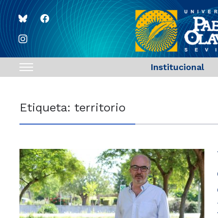
bluesky
facebook
instagram
Institucional
Toggle
sidebar
&
Etiqueta:
territorio
navigation