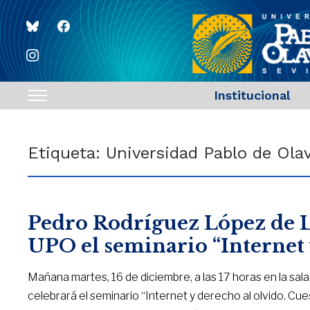
bluesky
facebook
instagram
Institucional
Toggle
sidebar
&
Etiqueta:
Universidad Pablo de Ola
navigation
Pedro Rodríguez López de 
UPO el seminario “Internet 
Mañana martes, 16 de diciembre, a las 17 horas en la sala 
celebrará el seminario “Internet y derecho al olvido. Cu