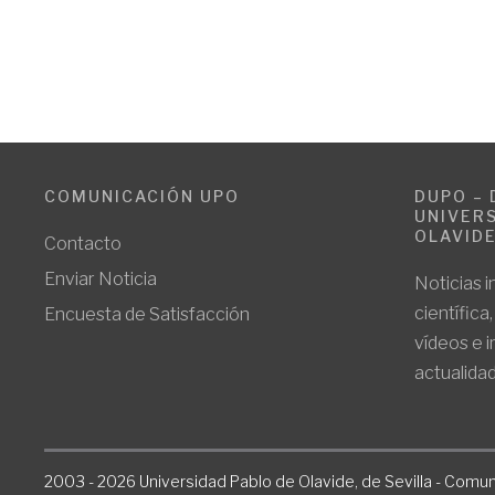
COMUNICACIÓN UPO
DUPO – 
UNIVERS
OLAVID
Contacto
Enviar Noticia
Noticias i
científica
Encuesta de Satisfacción
vídeos e 
actualidad
2003 - 2026 Universidad Pablo de Olavide, de Sevilla - Comun