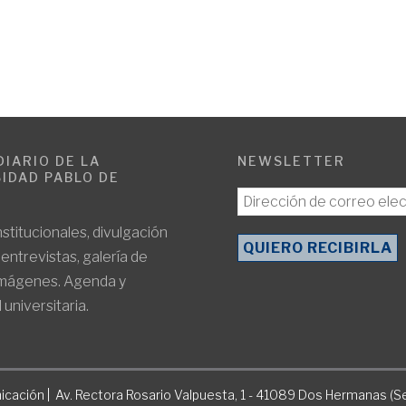
DIARIO DE LA
NEWSLETTER
IDAD PABLO DE
E
nstitucionales, divulgación
, entrevistas, galería de
imágenes. Agenda y
 universitaria.
icación | Av. Rectora Rosario Valpuesta, 1 - 41089 Dos Hermanas (Se