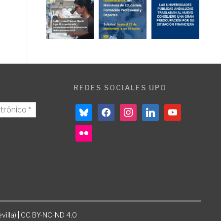
REDES SOCIALES UPO
bluesky
facebook
instagram
linkedin
youtube
flickr
villa) | CC BY-NC-ND 4.0