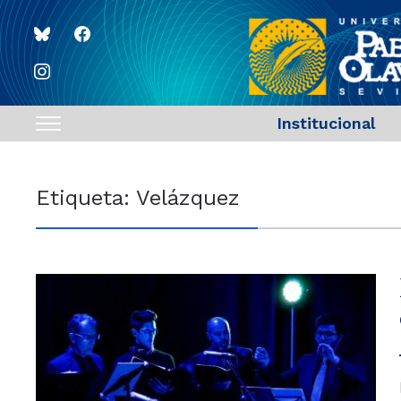
bluesky
facebook
instagram
Institucional
Toggle
sidebar
&
Etiqueta:
Velázquez
navigation