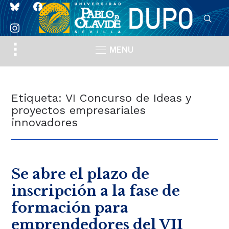
bluesky
facebook
instagram
Toggle
MENU
sidebar
&
navigation
Etiqueta:
VI Concurso de Ideas y
proyectos empresariales
innovadores
Se abre el plazo de
inscripción a la fase de
formación para
emprendedores del VII