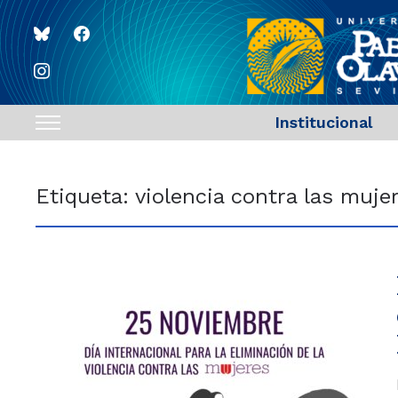
bluesky
facebook
instagram
Institucional
Toggle
sidebar
&
Etiqueta:
violencia contra las muje
navigation