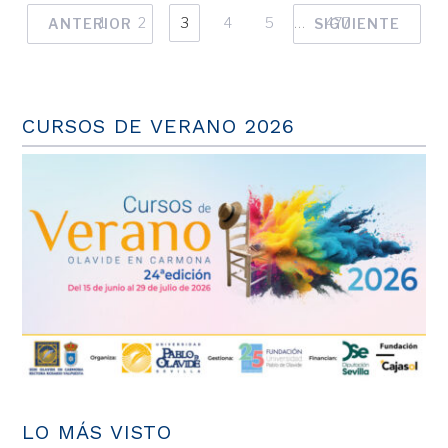
1
2
3
4
5
…
477
ANTERIOR
SIGUIENTE
CURSOS DE VERANO 2026
LO MÁS VISTO