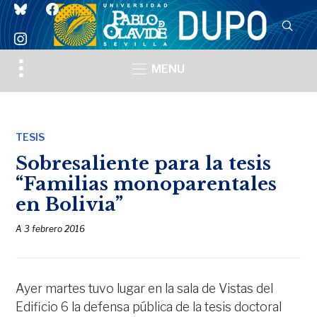
bluesky
facebook
instagram
Toggle
MENU
sidebar
&
navigation
TESIS
Sobresaliente para la tesis
“Familias monoparentales
en Bolivia”
A
3 febrero 2016
Ayer martes tuvo lugar en la sala de Vistas del
Edificio 6 la defensa pública de la tesis doctoral