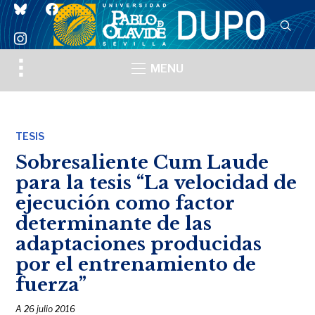
bluesky
facebook
instagram
Toggle
MENU
sidebar
&
navigation
TESIS
Sobresaliente Cum Laude
para la tesis “La velocidad de
ejecución como factor
determinante de las
adaptaciones producidas
por el entrenamiento de
fuerza”
A
26 julio 2016