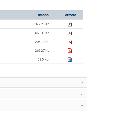
Tamaño
Formato
pdf
327.25 Kb
pdf
660.31 Kb
pdf
206.17 Kb
pdf
266.27 Kb
doc
153.5 Kb