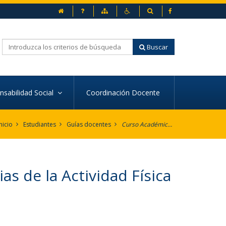
inicio
Preguntas frecuentes
Mapa web
Accesibilidad
Buscador
Facebook
Buscar
onsabilidad Social
Coordinación Docente
nicio
Estudiantes
Guías docentes
Curso Académico 2017-2018
s de la Actividad Física