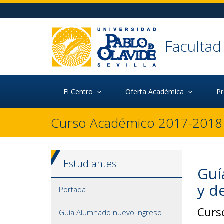
Ir al contenido principal de la página (alt + s)
Ir a la cabecera de la página (alt + c)
Ir al pie de la página (alt + p)
Ir al menú principal (alt + u)
Facultad
El Centro
Oferta Académica
P
Curso Académico 2017-2018
Estudiantes
Guí
y d
Portada
Curs
Guía Alumnado nuevo ingreso