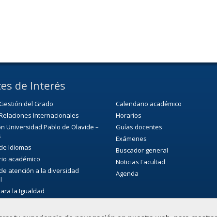
es de Interés
Gestión del Grado
Calendario académico
Relaciones Internacionales
Horarios
n Universidad Pablo de Olavide –
Guías docentes
s
Exámenes
 de Idiomas
Buscador general
rio académico
Noticias Facultad
 de atención a la diversidad
Agenda
l
para la Igualdad
ca/CRAI
de Extensión Cultural (SEC)