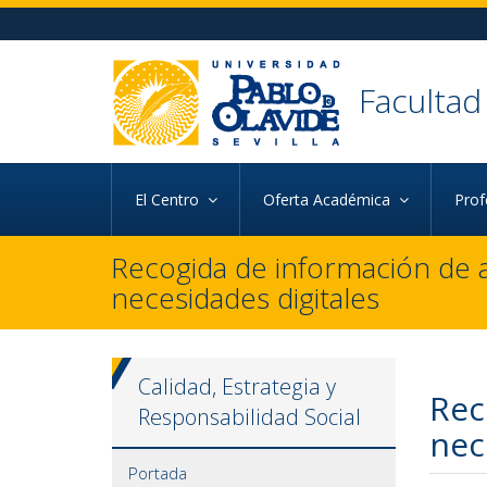
Ir al contenido principal de la página (alt + s)
Ir a la cabecera de la página (alt + c)
Ir al pie de la página (alt + p)
Ir al menú principal (alt + u)
Facultad
El Centro
Oferta Académica
Pro
Recogida de información de
necesidades digitales
Calidad, Estrategia y
Rec
Responsabilidad Social
nec
Portada