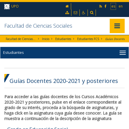
Ir al contenido principal de la página (alt + s)
inicio
UPO
es
en
Ir a la cabecera de la página (alt + c)
Ir al pie de la página (alt + p)
Mapa web
Contacto
Accesibilidad
Buscador
Ir al menú principal (alt + u)
Facultad de Ciencias Sociales
Mostrar/
Facultad de Ciencias Sociales
Inicio
Estudiantes
Estudiantes FCS
Guías Docentes
Estudiantes
Guías Docentes 2020-2021 y posteriores
Para acceder a las guías docentes de los Cursos Académicos
2020-2021 y posteriores, pulse en el enlace correspondiente al
grado de su interés, proceda a la búsqueda de asignaturas, y
haga click en la asignatura cuya guía desee conocer. La guía se
muestra a continuación de la descripción de la asignatura