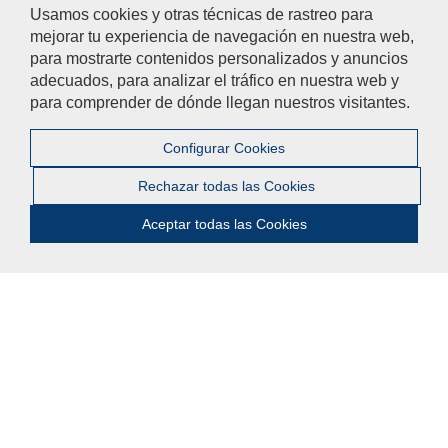
Usamos cookies y otras técnicas de rastreo para
Agenda Cultural de la Universidad
mejorar tu experiencia de navegación en nuestra web,
para mostrarte contenidos personalizados y anuncios
adecuados, para analizar el tráfico en nuestra web y
para comprender de dónde llegan nuestros visitantes.
Participa
No dudes en colaborar con la Facultad de Ciencias Sociales con
Configurar Cookies
propuestas e iniciativas!
Rechazar todas las Cookies
Te queremos escuchar
Aceptar todas las Cookies
Ayúdanos a mejorar
El acceso al buzón exclusivamente se hará en caso de querer
plantear cuestiones que se puedan calificar como una incidencia,
reclamación o sugerencia.
Contacta con nosotros
© 2018 Universidad Pablo de Olavide - Facultad de
Ciencias Sociales