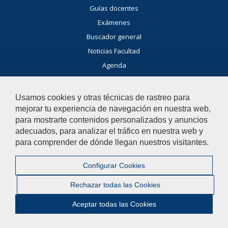
Guías docentes
Exámenes
Buscador general
Noticias Facultad
Agenda
Servicio de Extensión Cultural (SEC)
Usamos cookies y otras técnicas de rastreo para
Agenda Cultural de la Universidad
mejorar tu experiencia de navegación en nuestra web,
para mostrarte contenidos personalizados y anuncios
adecuados, para analizar el tráfico en nuestra web y
para comprender de dónde llegan nuestros visitantes.
Participa
No dudes en colaborar con la Facultad de Ciencias Sociales con
Configurar Cookies
propuestas e iniciativas!
Rechazar todas las Cookies
Te queremos escuchar
Aceptar todas las Cookies
Ayúdanos a mejorar