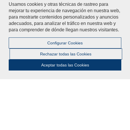
Usamos cookies y otras técnicas de rastreo para
Agenda Cultural de la Universidad
mejorar tu experiencia de navegación en nuestra web,
para mostrarte contenidos personalizados y anuncios
adecuados, para analizar el tráfico en nuestra web y
para comprender de dónde llegan nuestros visitantes.
Participa
No dudes en colaborar con la Facultad de Ciencias Sociales con
Configurar Cookies
propuestas e iniciativas!
Rechazar todas las Cookies
Te queremos escuchar
Aceptar todas las Cookies
Ayúdanos a mejorar
El acceso al buzón exclusivamente se hará en caso de querer
plantear cuestiones que se puedan calificar como una incidencia,
reclamación o sugerencia.
Contacta con nosotros
© 2018 Universidad Pablo de Olavide - Facultad de
Ciencias Sociales