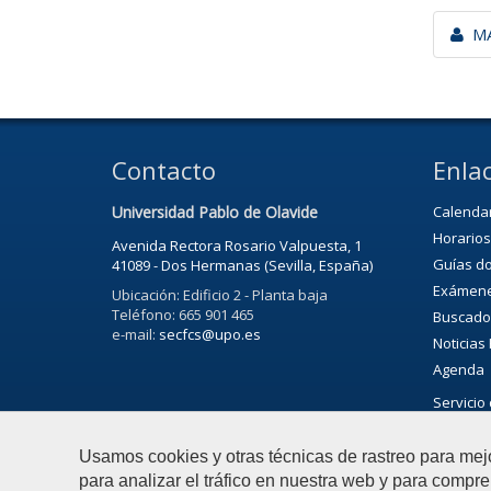
MA
Contacto
Enlac
Universidad Pablo de Olavide
Calenda
Horarios
Avenida Rectora Rosario Valpuesta, 1
Guías d
41089 - Dos Hermanas (Sevilla, España)
Exámen
Ubicación: Edificio 2 - Planta baja
Teléfono: 665 901 465
Buscado
e-mail:
secfcs@upo.es
Noticias
Agenda
Servicio 
Agenda C
Usamos cookies y otras técnicas de rastreo para mej
para analizar el tráfico en nuestra web y para compre