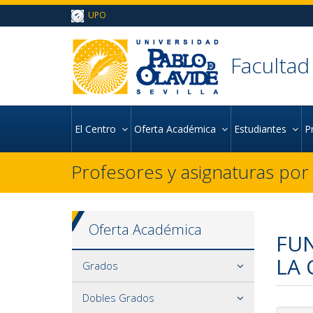
Ir al contenido principal de la página (alt + s)
UPO
Ir a la cabecera de la página (alt + c)
Ir al pie de la página (alt + p)
Ir al menú principal (alt + u)
Facultad
El Centro
Oferta Académica
Estudiantes
P
Profesores y asignaturas po
Oferta Académica
FUN
LA 
Grados
Dobles Grados