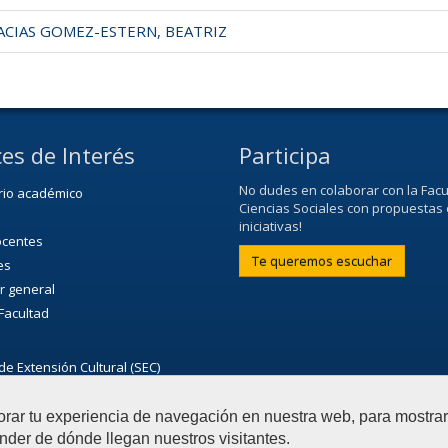
CIAS GOMEZ-ESTERN, BEATRIZ
es de Interés
Participa
No dudes en colaborar con la Facu
rio académico
Ciencias Sociales con propuestas 
iniciativas!
ocentes
Te queremos escuchar
es
r general
 Facultad
de Extensión Cultural (SEC)
ultural de la Universidad
orar tu experiencia de navegación en nuestra web, para mostr
nder de dónde llegan nuestros visitantes.