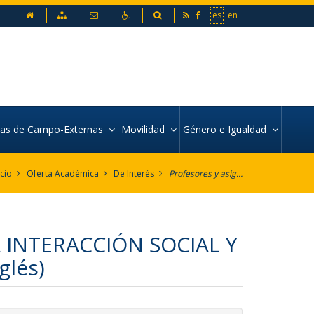
inicio
Mapa web
Contacto
Accesibilidad
Buscador
es
en
icas de Campo-Externas
Movilidad
Género e Igualdad
icio
Oferta Académica
De Interés
Profesores y asignaturas por Departamento
INTERACCIÓN SOCIAL Y
glés)