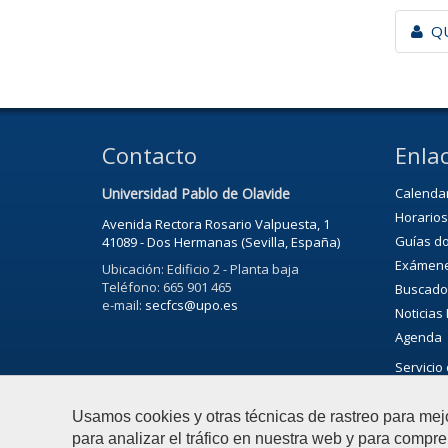
QU
Contacto
Enlac
Universidad Pablo de Olavide
Calenda
Horarios
Avenida Rectora Rosario Valpuesta, 1
Guías d
41089 - Dos Hermanas (Sevilla, España)
Exámen
Ubicación: Edificio 2 - Planta baja
Teléfono: 665 901 465
Buscado
e-mail:
secfcs@upo.es
Noticias
Agenda
Servicio 
Agenda C
Usamos cookies y otras técnicas de rastreo para mej
para analizar el tráfico en nuestra web y para compre