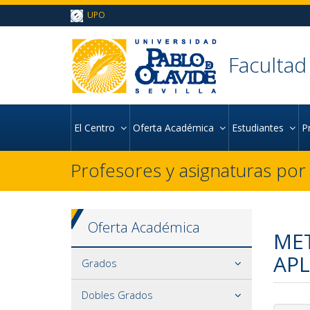
Ir al contenido principal de la página (alt + s)
UPO
Ir a la cabecera de la página (alt + c)
Ir al pie de la página (alt + p)
Ir al menú principal (alt + u)
Facultad
El Centro
Oferta Académica
Estudiantes
P
Profesores y asignaturas po
Oferta Académica
MET
APL
Grados
Dobles Grados