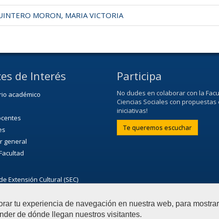
INTERO MORON, MARIA VICTORIA
es de Interés
Participa
No dudes en colaborar con la Facu
rio académico
Ciencias Sociales con propuestas 
iniciativas!
ocentes
Te queremos escuchar
es
r general
 Facultad
de Extensión Cultural (SEC)
ultural de la Universidad
orar tu experiencia de navegación en nuestra web, para mostr
nder de dónde llegan nuestros visitantes.