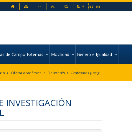
inicio
Mapa web
Contacto
Accesibilidad
Buscador
es
en
icas de Campo-Externas
Movilidad
Género e Igualdad
icio
Oferta Académica
De Interés
Profesores y asignaturas por Departamento
E INVESTIGACIÓN
L