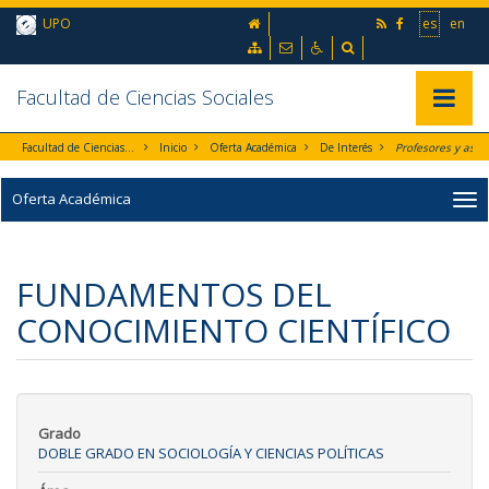
Ir al contenido principal de la página (alt + s)
inicio
UPO
es
en
Ir a la cabecera de la página (alt + c)
Ir al pie de la página (alt + p)
Mapa web
Contacto
Accesibilidad
Buscador
Ir al menú principal (alt + u)
Facultad de Ciencias Sociales
Mostrar/
Facultad de Ciencias Sociales
Inicio
Oferta Académica
De Interés
Oferta Académica
FUNDAMENTOS DEL
CONOCIMIENTO CIENTÍFICO
Grado
DOBLE GRADO EN SOCIOLOGÍA Y CIENCIAS POLÍTICAS