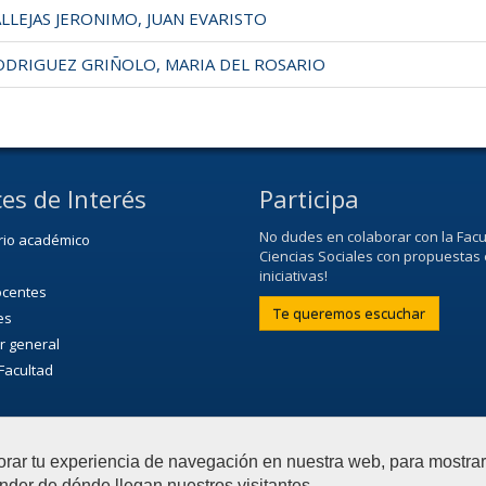
LEJAS JERONIMO, JUAN EVARISTO
DRIGUEZ GRIÑOLO, MARIA DEL ROSARIO
es de Interés
Participa
No dudes en colaborar con la Facu
rio académico
Ciencias Sociales con propuestas 
iniciativas!
ocentes
Te queremos escuchar
es
r general
 Facultad
de Extensión Cultural (SEC)
ultural de la Universidad
orar tu experiencia de navegación en nuestra web, para mostr
nder de dónde llegan nuestros visitantes.