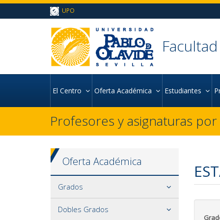
Ir al contenido principal de la página (alt + s)
UPO
Ir a la cabecera de la página (alt + c)
Ir al pie de la página (alt + p)
Ir al menú principal (alt + u)
Facultad
El Centro
Oferta Académica
Estudiantes
P
Profesores y asignaturas po
Oferta Académica
EST
Grados
Dobles Grados
Grad