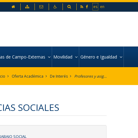
inicio
Mapa web
Contacto
Accesibilidad
Buscador
es
en
icas de Campo-Externas
Movilidad
Género e Igualdad
icio
Oferta Académica
De Interés
Profesores y asignaturas por Departamento
CIAS SOCIALES
RABAJO SOCIAL