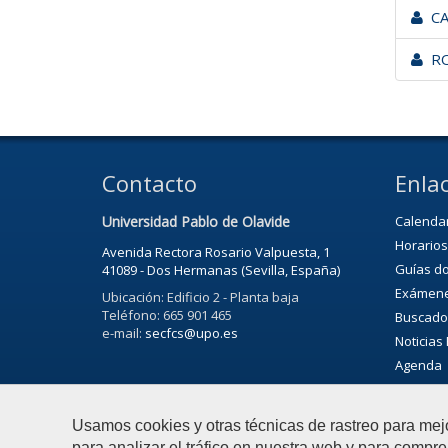
CAL
RO
Contacto
Enlac
Universidad Pablo de Olavide
Calenda
Horarios
Avenida Rectora Rosario Valpuesta, 1
Guías d
41089 - Dos Hermanas (Sevilla, España)
Exámen
Ubicación: Edificio 2 - Planta baja
Teléfono: 665 901 465
Buscado
e-mail:
secfcs@upo.es
Noticias
Agenda
Servicio 
Agenda C
Usamos cookies y otras técnicas de rastreo para mej
para analizar el tráfico en nuestra web y para compre