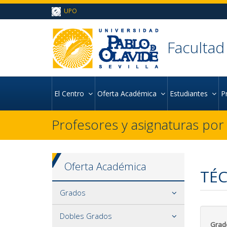
Ir al contenido principal de la página (alt + s)
UPO
Ir a la cabecera de la página (alt + c)
Ir al pie de la página (alt + p)
Ir al menú principal (alt + u)
Facultad
El Centro
Oferta Académica
Estudiantes
P
Profesores y asignaturas po
Oferta Académica
TÉC
Grados
Dobles Grados
Grad