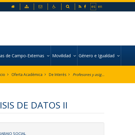
inicio
Mapa web
Contacto
Accesibilidad
Buscador
es
en
icas de Campo-Externas
Movilidad
Género e Igualdad
icio
Oferta Académica
De Interés
Profesores y asignaturas por Departamento
IS DE DATOS II
RABAJO SOCIAL