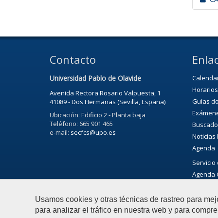
Contacto
Enlac
Universidad Pablo de Olavide
Calenda
Horarios
Avenida Rectora Rosario Valpuesta, 1
Guías d
41089 - Dos Hermanas (Sevilla, España)
Exámen
Ubicación: Edificio 2 - Planta baja
Teléfono: 665 901 465
Buscado
e-mail:
secfcs@upo.es
Noticias
Agenda
Servicio 
Agenda C
Usamos cookies y otras técnicas de rastreo para mej
para analizar el tráfico en nuestra web y para compre