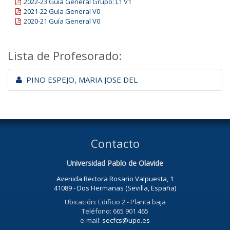
2022-23 Guía General Grupo: L1 V1
2021-22 Guía General V0
2020-21 Guía General V0
Lista de Profesorado:
PINO ESPEJO, MARIA JOSE DEL
Contacto
Universidad Pablo de Olavide
Avenida Rectora Rosario Valpuesta, 1
41089 - Dos Hermanas (Sevilla, España)
Ubicación: Edificio 2 - Planta baja
Teléfono: 665 901 465
e-mail:
secfcs@upo.es