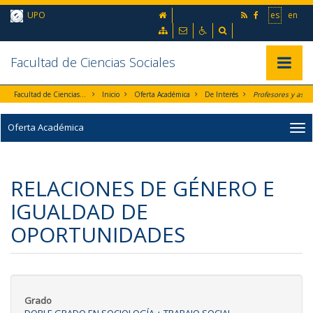
Ir al contenido principal de la página (alt + s)
inicio
UPO
es
en
Ir a la cabecera de la página (alt + c)
Ir al pie de la página (alt + p)
Mapa web
Contacto
Accesibilidad
Buscador
Ir al menú principal (alt + u)
Facultad de Ciencias Sociales
Mostrar/
Facultad de Ciencias Sociales
Inicio
Oferta Académica
De Interés
Oferta Académica
RELACIONES DE GÉNERO E
IGUALDAD DE
OPORTUNIDADES
Grado