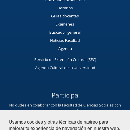
Horarios
Guías docentes
Exámenes
Buscador general
Noticias Facultad
Agenda
Servicio de Extensión Cultural (SEC)
Agenda Cultural de la Universidad
Participa
No dudes en colaborar con la Facultad de Ciencias Sociales con
propuestas e iniciativas!
Te queremos escuchar
Usamos cookies y otras técnicas de rastreo para
mejorar tu experiencia de navegación en nuestra web,