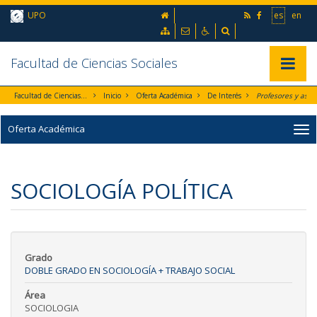
Ir al contenido principal de la página (alt + s)
inicio
UPO
es
en
Ir a la cabecera de la página (alt + c)
Ir al pie de la página (alt + p)
Mapa web
Contacto
Accesibilidad
Buscador
Ir al menú principal (alt + u)
Facultad de Ciencias Sociales
Mostrar/
Facultad de Ciencias Sociales
Inicio
Oferta Académica
De Interés
Oferta Académica
SOCIOLOGÍA POLÍTICA
Grado
DOBLE GRADO EN SOCIOLOGÍA + TRABAJO SOCIAL
Área
SOCIOLOGIA