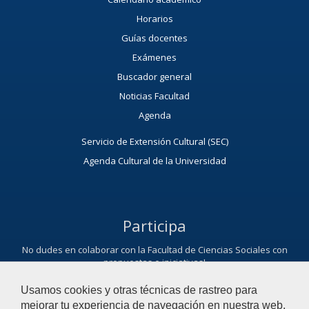
Horarios
Guías docentes
Exámenes
Buscador general
Noticias Facultad
Agenda
Servicio de Extensión Cultural (SEC)
Agenda Cultural de la Universidad
Participa
No dudes en colaborar con la Facultad de Ciencias Sociales con
propuestas e iniciativas!
Te queremos escuchar
Usamos cookies y otras técnicas de rastreo para
mejorar tu experiencia de navegación en nuestra web,