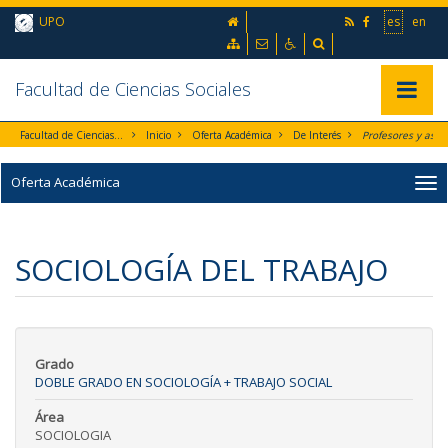
Ir al contenido principal de la página (alt + s)
inicio
UPO
es
en
Ir a la cabecera de la página (alt + c)
Ir al pie de la página (alt + p)
Mapa web
Contacto
Accesibilidad
Buscador
Ir al menú principal (alt + u)
Facultad de Ciencias Sociales
Mostrar/
Facultad de Ciencias Sociales
Inicio
Oferta Académica
De Interés
Oferta Académica
SOCIOLOGÍA DEL TRABAJO
Grado
DOBLE GRADO EN SOCIOLOGÍA + TRABAJO SOCIAL
Área
SOCIOLOGIA