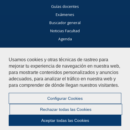
Guías docentes
Exámenes
Buscador general
Noticias Facultad
Agenda
Buzón de consultas
Usamos cookies y otras técnicas de rastreo para
Si tienes dudas, contacta con nosotros.
mejorar tu experiencia de navegación en nuestra web,
Contacta con nosotros
para mostrarte contenidos personalizados y anuncios
adecuados, para analizar el tráfico en nuestra web y
para comprender de dónde llegan nuestros visitantes.
© 2019 Universidad Pablo de Olavide - Facultad de Humanidades
Configurar Cookies
Contactar
|
Aviso legal
|
Mapa web
|
Rechazar todas las Cookies
Configurar cookies
Aceptar todas las Cookies
Bluesky