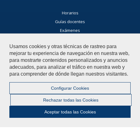
Horarios
Guías docentes
Exámenes
Buscador general
Usamos cookies y otras técnicas de rastreo para
Noticias Facultad
mejorar tu experiencia de navegación en nuestra web,
Agenda
para mostrarte contenidos personalizados y anuncios
adecuados, para analizar el tráfico en nuestra web y
Buzón de consultas
para comprender de dónde llegan nuestros visitantes.
Si tienes dudas, contacta con nosotros.
Configurar Cookies
Contacta con nosotros
Rechazar todas las Cookies
© 2019 Universidad Pablo de Olavide - Facultad de Humanidades
Aceptar todas las Cookies
Contactar
|
Aviso legal
|
Mapa web
|
Configurar cookies