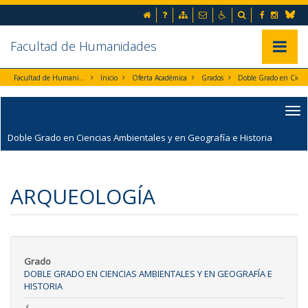
Ir al contenido principal de la página (alt + s)
Inicio
Preguntas frecuentes
Mapa web
Contacto
Accesibilidad
Buscador
Facebook
Instag
Ir a la cabecera de la página (alt + c)
Blues
Ir al pie de la página (alt + p)
Ir al menú principal (alt + u)
Facultad de Humanidades
Mostrar/
Facultad de Humanidades
Inicio
Oferta Académica
Grados
Doble Grado en Ciencias Ambientales y en Geografía e Historia
Doble Grado en Ciencias Ambientales y en Geografía e Historia
ARQUEOLOGÍA
Grado
DOBLE GRADO EN CIENCIAS AMBIENTALES Y EN GEOGRAFÍA E
HISTORIA