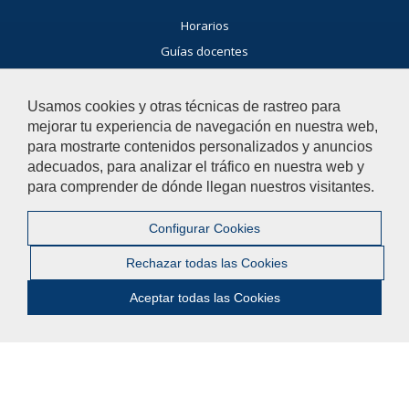
Horarios
Guías docentes
Exámenes
Buscador general
Usamos cookies y otras técnicas de rastreo para
mejorar tu experiencia de navegación en nuestra web,
Noticias Facultad
para mostrarte contenidos personalizados y anuncios
Agenda
adecuados, para analizar el tráfico en nuestra web y
Buzón de consultas
para comprender de dónde llegan nuestros visitantes.
Si tienes dudas, contacta con nosotros.
Configurar Cookies
Contacta con nosotros
Rechazar todas las Cookies
Aceptar todas las Cookies
© 2019 Universidad Pablo de Olavide - Facultad de Humanidades
Contactar
|
Aviso legal
|
Mapa web
|
Configurar cookies