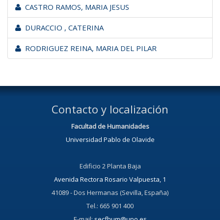
CASTRO RAMOS, MARIA JESUS
DURACCIO , CATERINA
RODRIGUEZ REINA, MARIA DEL PILAR
Contacto y localización
Facultad de Humanidades
Universidad Pablo de Olavide
Edificio 2 Planta Baja
Avenida Rectora Rosario Valpuesta, 1
41089 - Dos Hermanas (Sevilla, España)
Tel.: 665 901 400
E-mail:
secfhum@upo.es