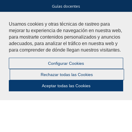
Guías docentes
Exámenes
Buscador general
Usamos cookies y otras técnicas de rastreo para
mejorar tu experiencia de navegación en nuestra web,
Noticias Facultad
para mostrarte contenidos personalizados y anuncios
Agenda
adecuados, para analizar el tráfico en nuestra web y
Buzón de consultas
para comprender de dónde llegan nuestros visitantes.
Si tienes dudas, contacta con nosotros.
Configurar Cookies
Contacta con nosotros
Rechazar todas las Cookies
Aceptar todas las Cookies
© 2019 Universidad Pablo de Olavide - Facultad de Humanidades
Contactar
|
Aviso legal
|
Mapa web
|
Configurar cookies
Bluesky