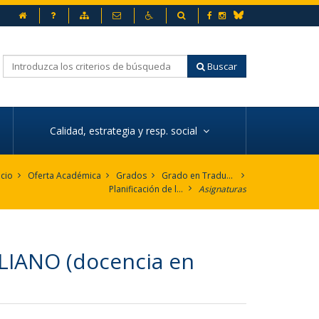
Inicio
Preguntas frecuentes
Mapa web
Contacto
Accesibilidad
Buscador
Facebook
Instagram
Bluesky
Buscar
Calidad, estrategia y resp. social
icio
Oferta Académica
Grados
Grado en Traducción e Interpretación. Alemán
Planificación de la enseñanza
Asignaturas
LIANO (docencia en