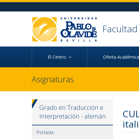
Ir al contenido principal de la página (alt + s)
Ir a la cabecera de la página (alt + c)
Ir al pie de la página (alt + p)
Ir al menú principal (alt + u)
Faculta
El Centro
Oferta Académi
Asignaturas
Grado en Traducción e
CUL
Interpretación - alemán
ital
Portada