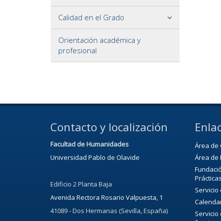
Calidad en el Grado
Orientación académica y
profesional
Contacto y localización
Enlac
Facultad de Humanidades
Área de 
Universidad Pablo de Olavide
Área de 
Fundació
Práctica
Edificio 2 Planta Baja
Servicio
Avenida Rectora Rosario Valpuesta, 1
Calenda
41089 - Dos Hermanas (Sevilla, España)
Servicio