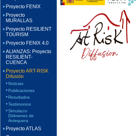
Proyecto FENIX
Proyecto
MURALLAS
Proyecto RESILIENT
TOURISM
Proyecto FENIX 4.0
ALIANZAS: Proyecto
RESILIENT-
CUENCA
Proyecto ART-RISK
Difusión
Noticias
Publicaciones
Resultados
Testimonios
Simulacro
Dólmenes de
Antequera
Proyecto ATLAS