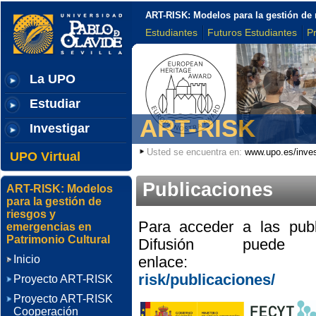
ART-RISK: Modelos para la gestión de 
Estudiantes
Futuros Estudiantes
P
La UPO
Estudiar
ART-RISK
Investigar
Usted se encuentra en:
www.upo.es/inves
UPO Virtual
Publicaciones
ART-RISK: Modelos
para la gestión de
riesgos y
Para acceder a las pub
emergencias en
Patrimonio Cultural
Difusión
puede ac
Inicio
enlace
risk/publicaciones/
Proyecto ART-RISK
Proyecto ART-RISK
Cooperación