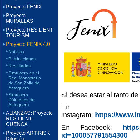
Proyecto FENIX
Proyecto
MURALLAS
Proyecto RESILIENT
TOURISM
Proyecto FENIX 4.0
Noticias
Publicaciones
Resultados
Simulacro en el
Real Monasterio
de San Zoilo de
Antequera
Si desea estar al tanto de
Simulacro
Dólmenes de
Antequera
En
ALIANZAS: Proyecto
Instagram:
https://www.
RESILIENT-
CUENCA
En Facebook:
https
Proyecto ART-RISK
id=100057791554300
Difusión