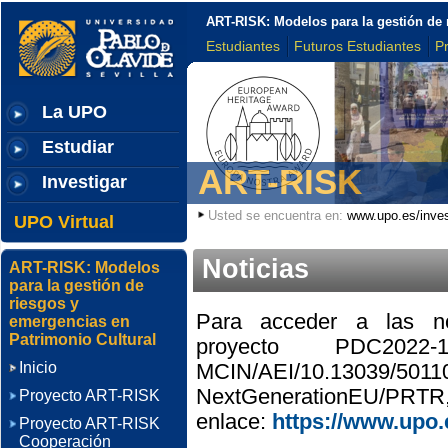
ART-RISK: Modelos para la gestión de 
Estudiantes
Futuros Estudiantes
P
La UPO
Estudiar
ART-RISK
Investigar
Usted se encuentra en:
www.upo.es/inves
UPO Virtual
Noticias
ART-RISK: Modelos
para la gestión de
riesgos y
Para acceder a las no
emergencias en
Patrimonio Cultural
proyecto
PDC2022-133
Inicio
MCIN/AEI/10.13039/5011
NextGenerationEU/PRTR
Proyecto ART-RISK
enlace:
https://www.upo.e
Proyecto ART-RISK
Cooperación