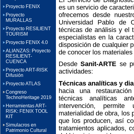
es un servicio de caracter
Proyecto FENIX
ofrecemos desde nuestr
Proyecto
MURALLAS
Universidad Pablo de 
Proyecto RESILIENT
técnicas de análisis y el
TOURISM
especialistas en la cara
Proyecto FENIX 4.0
disposición de cualquier p
ALIANZAS: Proyecto
de conocer los materiale
RESILIENT-
CUENCA
Desde
Sanit-ARTE
se pu
Proyecto ART-RISK
actividades:
Difusión
Técnicas analíticas y di
Proyecto ATLAS
hacia una restauración 
Congreso
técnicas analíticas a
TechnoHeritage 2019
intervención, permit
Herramientas ART-
RISK: FENIX TOOL
materialidad de obra, los 
KIT
que los producen, así co
Simulacros en
tratamientos aplicados, 
Patrimonio Cultural