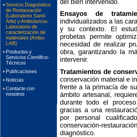
del bien intervenido.
Servicio Diagnóstico
de Restauración
Ensayos de tratamie
(Laboratorio Sanit-
individualizados a las car
Arte) y Ambulancia-
Laboratorio de
y su contexto. El estud
caracterización de
probetas permite optimiz
materiales (Ambu-
necesidad de realizar pr
LAB)
obra, garantizando la má
Productos y
Servicios Científico-
intervenir.
Técnicos
Tratamientos de conserv
Publicaciones
conservación material e in
Noticias
frente a la primacía de su
Contacte con
ámbito artesanal, requier
nosotros
durante todo el proceso
gracias a una restauració
por personal cualific
conservación-restauraci
diagnóstico.