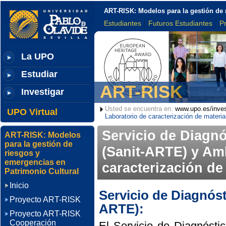
ART-RISK: Modelos para la gestión de 
Estudiantes
Futuros Estudiantes
P
La UPO
Estudiar
ART-RISK
Investigar
Usted se encuentra en:
www.upo.es/inves
UPO Virtual
Laboratorio de caracterización de mater
Servicio de Diagn
ART-RISK: Modelos
para la gestión de
(Sanit-ARTE) y Am
riesgos y
emergencias en
caracterización d
Patrimonio Cultural
Inicio
Servicio de Diagnóst
Proyecto ART-RISK
ARTE):
Proyecto ART-RISK
Cooperación
El Servicio de Diagnósti