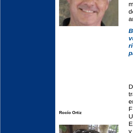
m
d
ar
v
p
D
t
e
F
Rocío Ortiz
U
E
y