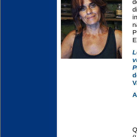
d
d
i
n
P
E
L
P
d
V
A
Q