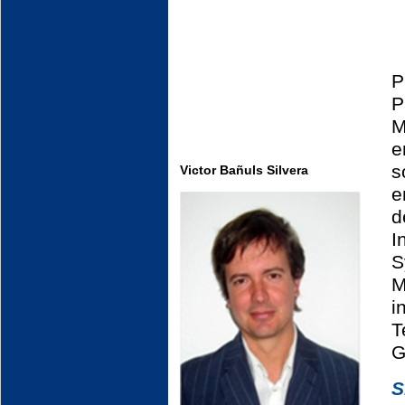
P
P
M
e
s
Victor Bañuls Silvera
e
d
I
S
M
i
T
G
S