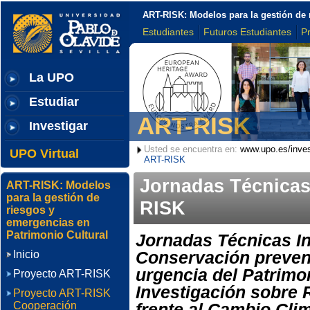
ART-RISK: Modelos para la gestión de 
Estudiantes
Futuros Estudiantes
P
La UPO
Estudiar
ART-RISK
Investigar
Usted se encuentra en:
www.upo.es/inves
UPO Virtual
ART-RISK
Jornadas Técnicas
ART-RISK: Modelos
para la gestión de
RISK
riesgos y
emergencias en
Patrimonio Cultural
Jornadas Técnicas I
Conservación preventi
Inicio
urgencia del Patrimo
Proyecto ART-RISK
Investigación sobre 
Proyecto ART-RISK
Cooperación
frente al Cambio Clim