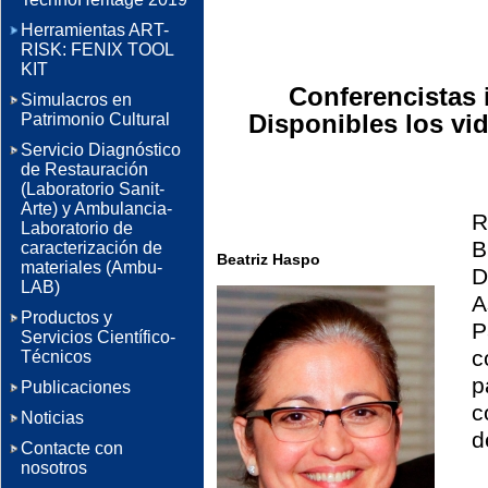
Herramientas ART-
RISK: FENIX TOOL
KIT
Conferencistas 
Simulacros en
Disponibles los vi
Patrimonio Cultural
Servicio Diagnóstico
de Restauración
(Laboratorio Sanit-
Arte) y Ambulancia-
R
Laboratorio de
B
caracterización de
Beatriz Haspo
materiales (Ambu-
D
LAB)
A
Productos y
P
Servicios Científico-
c
Técnicos
p
Publicaciones
c
Noticias
d
Contacte con
nosotros