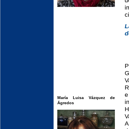
d
i
c
L
d
P
G
V
R
e
María Luisa Vázquez de
i
Ágredos
H
V
A