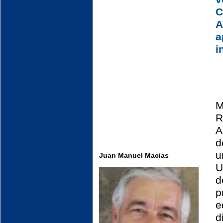
C
i
R
A
d
u
Juan Manuel Macias
U
d
p
e
d