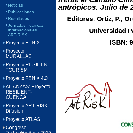
Noticias
antrópicos. Julio de 
Publicaciones
Editores: Ortiz, P.; Or
Resultados
Jornadas Técnicas
Universidad Pa
Internacionales
ART-RISK
ISBN: 9
Proyecto FENIX
Proyecto
MURALLAS
Proyecto RESILIENT
TOURISM
Proyecto FENIX 4.0
ALIANZAS: Proyecto
RESILIENT-
CUENCA
Proyecto ART-RISK
Difusión
Proyecto ATLAS
Congreso
TechnoHeritage 2019