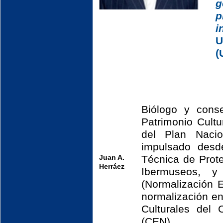
i
U
(
Biólogo y conser
Patrimonio Cult
del Plan Nacio
impulsado des
Juan A.
Técnica de Prot
Herráez
Ibermuseos, 
(Normalización 
normalización e
Culturales del
(CEN)