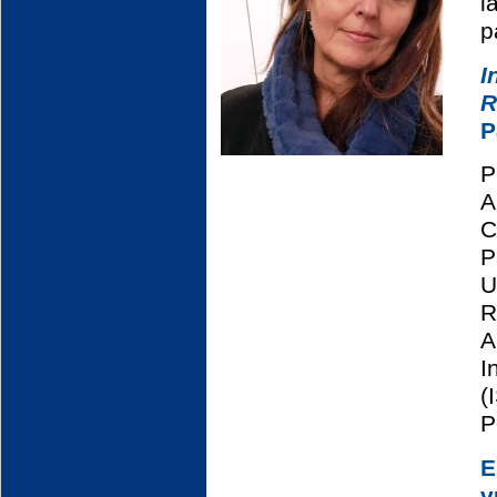
l
p
I
R
P
P
A
C
U
A
I
(
P
v