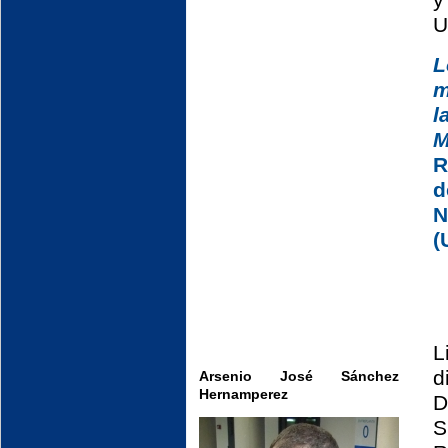
y
U
L
m
l
M
R
d
N
(
L
d
Arsenio José Sánchez
Hernamperez
D
S