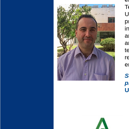
T
U
p
i
a
a
r
e
S
U