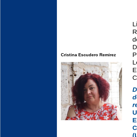
L
R
d
D
P
Cristina Escudero Remirez
L
E
C
D
r
U
E
C
(