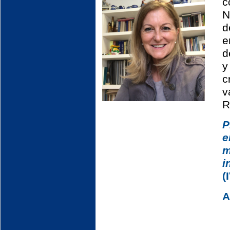
c
N
d
e
d
y
c
v
R
e
i
(
A