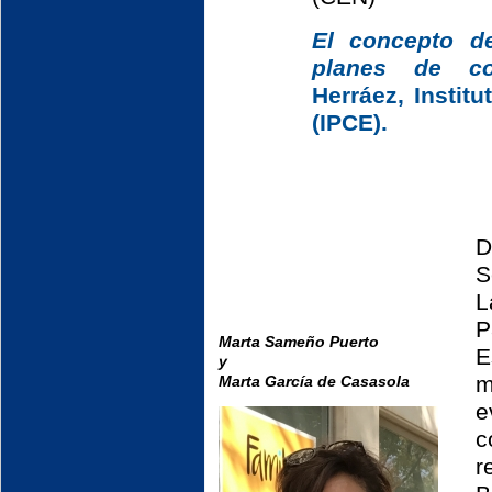
El concepto d
planes de con
Herráez, Instit
(IPCE).
D
S
L
P
Marta Sameño Puerto
E
y
m
Marta García de Casasola
e
c
r