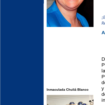
¡
R
A
D
P
l
P
d
y
Inmaculada Chuliá Blanco
d
i