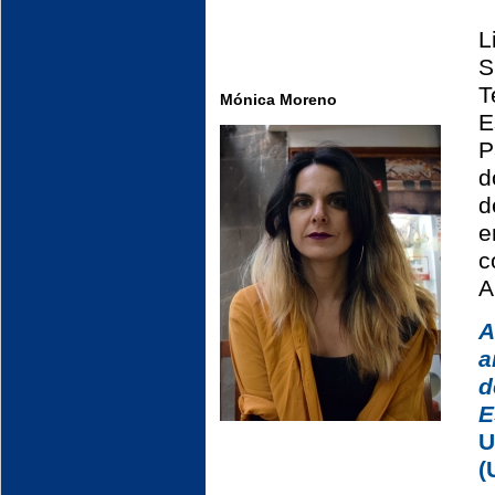
L
S
T
Mónica Moreno
E
P
d
d
e
c
A
A
a
E
U
(