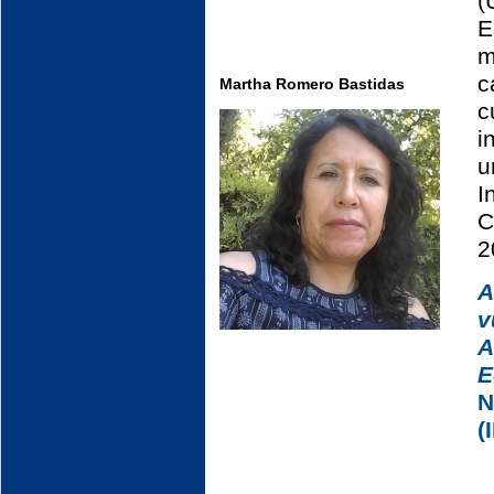
(
E
m
c
Martha Romero Bastidas
c
i
u
I
C
2
v
A
E
N
(