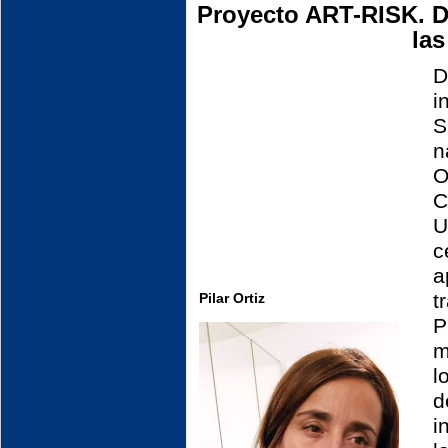
Proyecto ART-RISK.
D
las
D
i
S
n
O
C
U
c
a
t
Pilar Ortiz
P
m
l
d
i