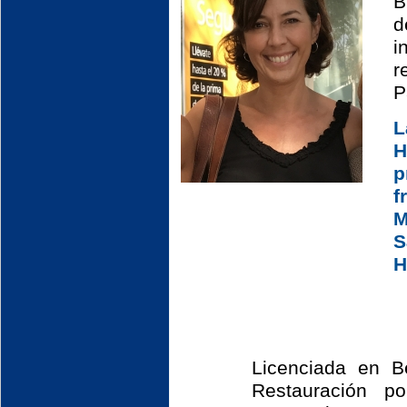
B
d
i
r
P
L
H
p
f
M
S
H
Licenciada en B
Restauración p