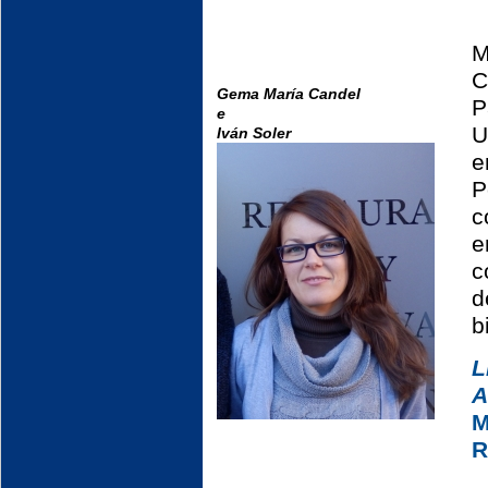
M
C
Gema María Candel
P
e
U
Iván Soler
e
P
c
e
c
d
b
L
A
M
R