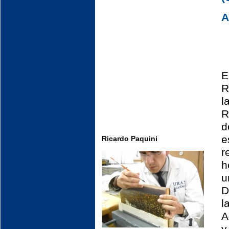
A
E
R
l
R
d
e
Ricardo Paquini
r
h
u
D
l
A