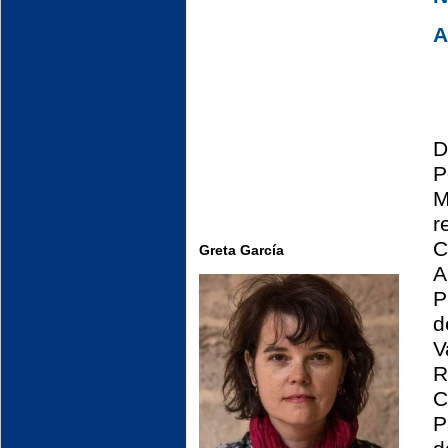
A
D
P
M
r
C
Greta García
A
P
d
V
R
C
P