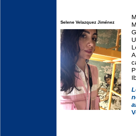
M
Selene Velazquez Jiménez
M
G
U
L
A
c
P
I
L
n
a
V