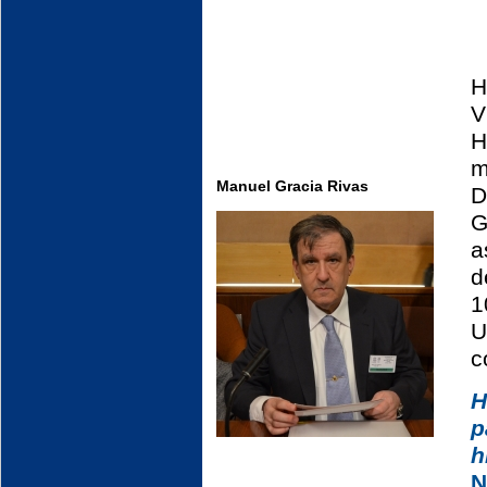
H
V
H
m
Manuel Gracia Rivas
D
G
a
d
1
U
c
H
p
h
N