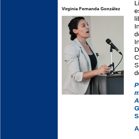
L
Virginia Fernanda González
e
l
I
d
I
D
C
S
d
P
m
A
G
S
A