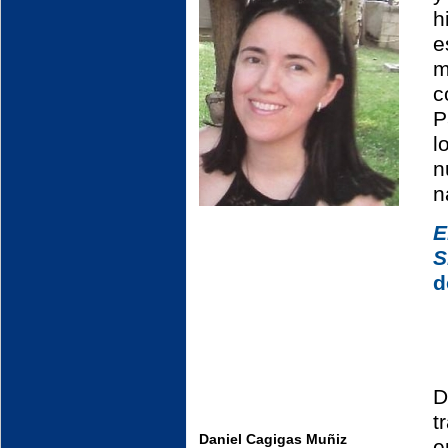
h
e
m
c
P
l
n
n
E
S
d
D
t
Daniel Cagigas Muñ
i
z
e