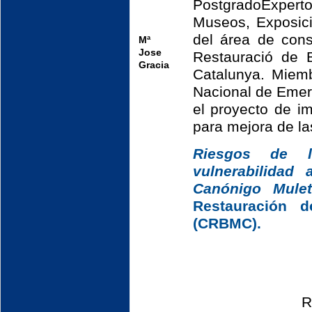
PostgradoExpert
Museos, Exposic
del área de cons
Mª
Jose
Restauració de 
Gracia
Catalunya. Miemb
Nacional de Eme
el proyecto de 
para mejora de la
Riesgos de l
vulnerabilidad
Canónigo Mule
Restauración d
(CRBMC).
R