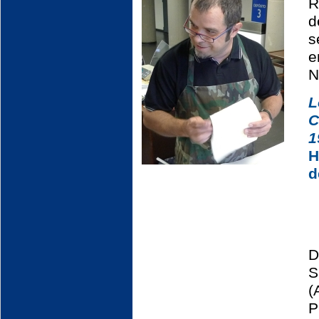
R
d
s
e
N
L
C
1
H
d
D
S
(
P