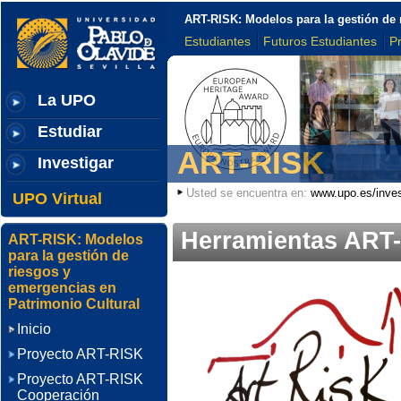
ART-RISK: Modelos para la gestión de 
Estudiantes
Futuros Estudiantes
P
La UPO
Estudiar
ART-RISK
Investigar
Usted se encuentra en:
www.upo.es/inves
UPO Virtual
Herramientas ART
ART-RISK: Modelos
para la gestión de
riesgos y
emergencias en
Patrimonio Cultural
Inicio
Proyecto ART-RISK
Proyecto ART-RISK
Cooperación