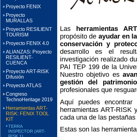
Proyecto FENIX
Proyecto
MURALLAS
Las
herramientas ART
Proyecto RESILIENT
TOURISM
propósito de
ayudar en l
conservación y protecc
Proyecto FENIX 4.0
desarrollo es el resu
ALIANZAS: Proyecto
RESILIENT-
investigación realizado d
CUENCA
PAI TEP 199 de la Univer
Proyecto ART-RISK
Nuestro objetivo es
avan
Difusión
gestión del patrimonio
Proyecto ATLAS
profesionales que resguar
Congreso
TechnoHeritage 2019
Aquí puedes encontra
Herramientas ART-
herramientas ART-RISK 
RISK: FENIX TOOL
cada una de las pestañas 
KIT
TERRA
Estas son las herramient
INSPECTOR (ART-
RISK 1)