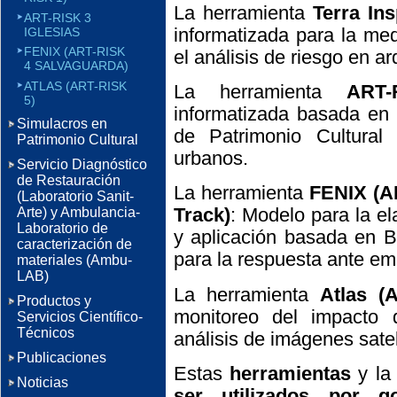
La herramienta
Terra Ins
ART-RISK 3
informatizada para la med
IGLESIAS
FENIX (ART-RISK
el análisis de riesgo en ar
4 SALVAGUARDA)
ATLAS (ART-RISK
La herramienta
ART-
5)
informatizada basada en 
Simulacros en
de Patrimonio Cultural 
Patrimonio Cultural
urbanos.
Servicio Diagnóstico
de Restauración
La herramienta
FENIX (A
(Laboratorio Sanit-
Track)
: Modelo para la e
Arte) y Ambulancia-
Laboratorio de
y aplicación basada en 
caracterización de
para la respuesta ante em
materiales (Ambu-
LAB)
La herramienta
Atlas (
A
Productos y
monitoreo del impacto 
Servicios Científico-
Técnicos
análisis de imágenes satel
Publicaciones
Estas
herramientas
y l
Noticias
ser utilizados por go