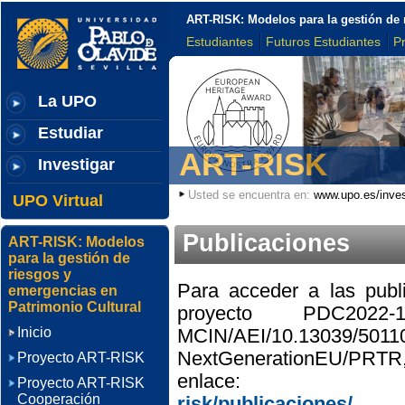
ART-RISK: Modelos para la gestión de 
Estudiantes
Futuros Estudiantes
P
La UPO
Estudiar
ART-RISK
Investigar
Usted se encuentra en:
www.upo.es/inves
UPO Virtual
Publicaciones
ART-RISK: Modelos
para la gestión de
riesgos y
Para acceder a las publ
emergencias en
Patrimonio Cultural
proyecto
PDC2022-133
Inicio
MCIN/AEI/10.13039/5011
NextGenerationEU/PRTR
Proyecto ART-RISK
enlace
Proyecto ART-RISK
Cooperación
risk/publicaciones/