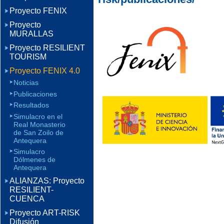
Proyecto FENIX
Proyecto
MURALLAS
Proyecto RESILIENT
TOURISM
Proyecto FENIX 4.0
Noticias
Publicaciones
Resultados
Simulacro en el
Real Monasterio
de San Zoilo de
Antequera
Simulacro
Dólmenes de
Antequera
ALIANZAS: Proyecto
RESILIENT-
CUENCA
Proyecto ART-RISK
Difusión