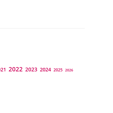
2022
2023
021
2024
2025
2026
Ana Medina
 Stender
CAA
Carmen Moreno
capacesdecomunicar
ane Limbach
Clementina Persaud
Cristina Ramírez
Desirée Avilés
ia
congreso
lectura fácil
jornadas
rpretación