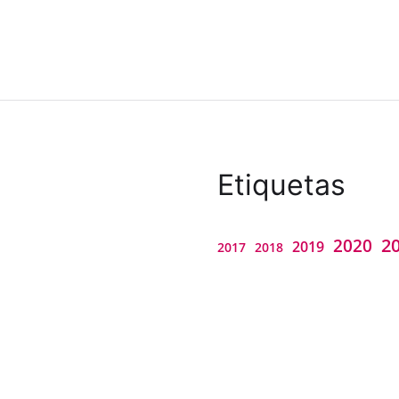
Etiquetas
2
2020
2019
2018
2017
accesibilidad
Alice
caa asistida por tecnología
Christi
Carmen Álvarez
comunicación aumentativa
conferenc
inte
inclutrad
innovación docente