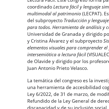
Lectura Fácil. Este congreso forma pa
coordinado
Lectura fácil y lenguaje sim
multimodal al patrimonio
(LECPAT). E
del subproyecto
Traducción y lenguaje
para todos. Herramienta de análisis y c
Universidad de Granada y dirigido p
y Cristina Álvarez y el subproyecto
Si
elementos visuales para comprender el
intersemiótica a lectura fácil
(VISUALEC
de Olavide y dirigido por los profes
Juan Antonio Prieto Velasco.
La temática del congreso es la investi
una herramienta de accesibilidad cog
Ley 6/2022, de 31 de marzo, de modif
Refundido de la Ley General de dere
discapacidad y de su inclusión social