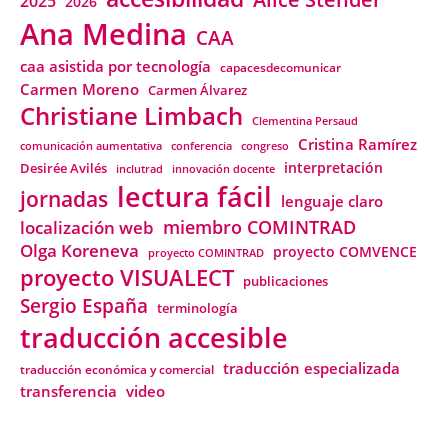
2025
2026
Ana Medina
CAA
caa asistida por tecnología
capacesdecomunicar
Carmen Moreno
Carmen Álvarez
Christiane Limbach
Clementina Persaud
Cristina Ramírez
comunicación aumentativa
conferencia
congreso
interpretación
Desirée Avilés
inclutrad
innovación docente
lectura fácil
jornadas
lenguaje claro
miembro COMINTRAD
localización web
Olga Koreneva
proyecto COMVENCE
proyecto COMINTRAD
proyecto VISUALECT
publicaciones
Sergio España
terminología
traducción accesible
traducción especializada
traducción económica y comercial
transferencia
video