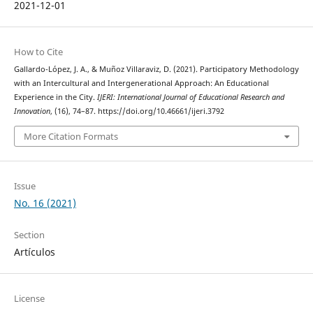
2021-12-01
How to Cite
Gallardo-López, J. A., & Muñoz Villaraviz, D. (2021). Participatory Methodology
with an Intercultural and Intergenerational Approach: An Educational
Experience in the City.
IJERI: International Journal of Educational Research and
Innovation
, (16), 74–87. https://doi.org/10.46661/ijeri.3792
More Citation Formats
Issue
No. 16 (2021)
Section
Artículos
License