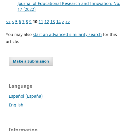
Journal of Educational Research and Innovation: No.
17 (2022)
<<
<
5
6
7
8
9
10
11
12
13
14
>
>>
You may also
start an advanced similarity search
for this
article.
Make a Submission
Language
Español (España)
English
Information