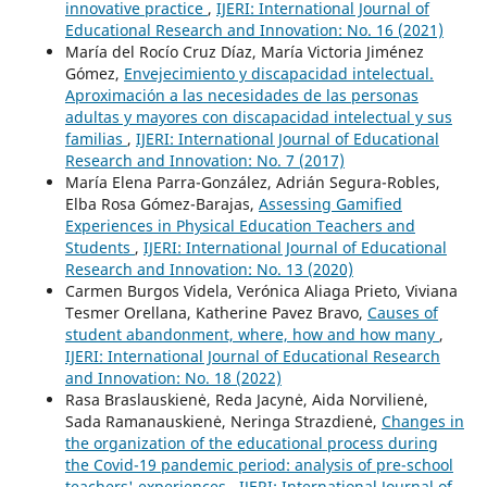
innovative practice
,
IJERI: International Journal of
Educational Research and Innovation: No. 16 (2021)
María del Rocío Cruz Díaz, María Victoria Jiménez
Gómez,
Envejecimiento y discapacidad intelectual.
Aproximación a las necesidades de las personas
adultas y mayores con discapacidad intelectual y sus
familias
,
IJERI: International Journal of Educational
Research and Innovation: No. 7 (2017)
María Elena Parra-González, Adrián Segura-Robles,
Elba Rosa Gómez-Barajas,
Assessing Gamified
Experiences in Physical Education Teachers and
Students
,
IJERI: International Journal of Educational
Research and Innovation: No. 13 (2020)
Carmen Burgos Videla, Verónica Aliaga Prieto, Viviana
Tesmer Orellana, Katherine Pavez Bravo,
Causes of
student abandonment, where, how and how many
,
IJERI: International Journal of Educational Research
and Innovation: No. 18 (2022)
Rasa Braslauskienė, Reda Jacynė, Aida Norvilienė,
Sada Ramanauskienė, Neringa Strazdienė,
Changes in
the organization of the educational process during
the Covid-19 pandemic period: analysis of pre-school
teachers' experiences
,
IJERI: International Journal of