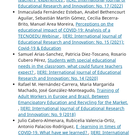
Educational Research and Innovation: No. 17 (2022)
Inmaculada Fernández Esteban, Anabel Bethencourt
Aguilar, Sebastián Martín Gómez, Cecilia Becerra-
Brito, Manuel Area Moreira,
Perceptions on the
educational impact of COVID-19: Analysis of a
TECNOEDU Webinar
,
IJERI: International Journal of
Educational Research and Innovation: No. 15 (2021):
Covid-19 & Education
Samuel Arias-Sanchez, Patricia Diez-Toscano, Rosario
Cubero Pérez,
Students with special educational
needs in the classroom, what could future teachers
expect?
,
IJERI: International Journal of Educational
Research and Innovation: No. 14 (2020)
Rafael M. Hernández-Carrera, Maria Margarida
Machado, José González-Monteagudo,
Training of
Adult Workers in Europe and Brazil. Between
Emancipatory Education and Recycling for the Market.
,
IJERI: International Journal of Educational Research
and Innovation: No. 9 (2018)
Julio Cabero-Almenara, Rubicelia Valencia-Ortiz,
Antonio Palacios-Rodríguez,
E -learning in times of
COVID-19. What have we learned?
,
IJERI: International