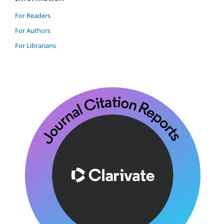
For Readers
For Authors
For Librarians