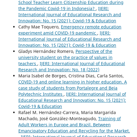
School Teacher Learn Citizenship Education during
the Pandemic Covid-19 in Indonesia?
,
IJERI:
International Journal of Educational Research and
Innovation: No. 15 (2021): Covid-19 & Education
Cathy Mae Toquero,
Emergency remote education
experiment amid COVID-19 pandemic
,
IJERI:
International Journal of Educational Research and
Innovation: No. 15 (2021): Covid-19 & Education
Gladys Hernández Romero,
Perspective of the
university student on the practice of values in
teachers
,
IJERI: International Journal of Educational
Research and Innovation: No. 18 (2022)
Maria Isabel de Borges, Cristina Dias, Carla Santos,
COVID-19 and online learning in higher education. A
case study of students from Portalegre and Beja
Polytechnic Institutes
,
IJERI: International Journal of
Educational Research and Innovation: No. 15 (2021):
Covid-19 & Education
Rafael M. Hernández-Carrera, Maria Margarida
Machado, José González-Monteagudo,
Training of
Adult Workers in Europe and Brazil. Between
Emancipatory Education and Recycling for the Market.
,
IJERI: International Journal of Educational Research