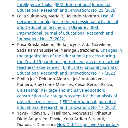
Intelligence Tools
,
IJERI: International Journal of
Educational Research and Innovation: No. 25 (2026)
Leila Sultanova, María R. Belando-Montoro,
Use of
network technologies in the professional activities of
adult education teachers in Ukraine
,
IJERI:
International Journal of Educational Research and
Innovation: No. 17 (2022)
Rasa Braslauskienė, Reda Jacynė, Aida Norvilienė,
Sada Ramanauskienė, Neringa Strazdienė,
Changes in
the organization of the educational process during
the Covid-19 pandemic period: analysis of pre-school
teachers' experiences
,
IJERI: International Journal of
Educational Research and Innovation: No. 17 (2022)
Emilio José Delgado-Algarra, José Antonio Vela-
Romero, Eloy López-Meneses, César Bernal-Bravo,
Citizenship, heritage and inclusive education:
construction of a category system for the analysis of
didactic experiences
,
IJERI: International Journal of
Educational Research and Innovation: No. 17 (2022)
Yayuk Hidayah, Lili Halimah, Meiwatizal Trihastuti,
Dinie Anggraeni Dewie, Yoga Ardian Feriandi,
Dianasari Dianasari,
How Did Prospective Elementary