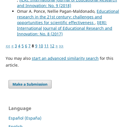
and Innovation: No. 9 (2018)
Omar A. Ponce, Nellie Pagan-Maldonado,
Educational
research in the 21st century: challenges and
opportunities for scientific effectiveness
,
IJERI:
International Journal of Educational Research and
Innovation: No. 8 (2017)
<<
<
3
4
5
6
7
8
9
10
11
12
>
>>
You may also
start an advanced similarity search
for this
article.
Make a Submission
Language
Español (España)
English