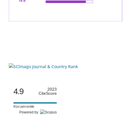
4.9
2023
CiteScore
81st percentile
Powered by