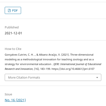
PDF
Published
2021-12-01
How to Cite
Gonçalves Cutrim, C. H. ., & Albano Araújo, V. (2021). Three-dimensional
modeling as a methodological innovation for teaching zoology and as a
strategy for environmental education .
IJERI: International Journal of Educational
Research and Innovation
, (16), 183–199. https://doi.org/10.46661/ijeri.6107
More Citation Formats
Issue
No. 16 (2021)