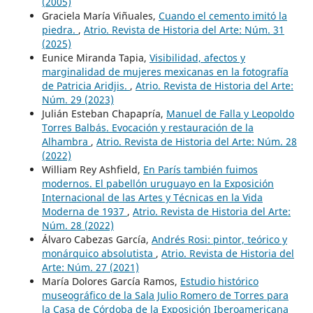
(2005)
Graciela María Viñuales,
Cuando el cemento imitó la
piedra.
,
Atrio. Revista de Historia del Arte: Núm. 31
(2025)
Eunice Miranda Tapia,
Visibilidad, afectos y
marginalidad de mujeres mexicanas en la fotografía
de Patricia Aridjis.
,
Atrio. Revista de Historia del Arte:
Núm. 29 (2023)
Julián Esteban Chapapría,
Manuel de Falla y Leopoldo
Torres Balbás. Evocación y restauración de la
Alhambra
,
Atrio. Revista de Historia del Arte: Núm. 28
(2022)
William Rey Ashfield,
En París también fuimos
modernos. El pabellón uruguayo en la Exposición
Internacional de las Artes y Técnicas en la Vida
Moderna de 1937
,
Atrio. Revista de Historia del Arte:
Núm. 28 (2022)
Álvaro Cabezas García,
Andrés Rosi: pintor, teórico y
monárquico absolutista
,
Atrio. Revista de Historia del
Arte: Núm. 27 (2021)
María Dolores García Ramos,
Estudio histórico
museográfico de la Sala Julio Romero de Torres para
la Casa de Córdoba de la Exposición Iberoamericana