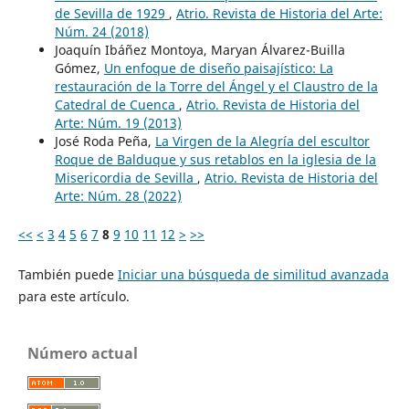
de Sevilla de 1929
,
Atrio. Revista de Historia del Arte:
Núm. 24 (2018)
Joaquín Ibáñez Montoya, Maryan Álvarez-Builla
Gómez,
Un enfoque de diseño paisajístico: La
restauración de la Torre del Ángel y el Claustro de la
Catedral de Cuenca
,
Atrio. Revista de Historia del
Arte: Núm. 19 (2013)
José Roda Peña,
La Virgen de la Alegría del escultor
Roque de Balduque y sus retablos en la iglesia de la
Misericordia de Sevilla
,
Atrio. Revista de Historia del
Arte: Núm. 28 (2022)
<<
<
3
4
5
6
7
8
9
10
11
12
>
>>
También puede
Iniciar una búsqueda de similitud avanzada
para este artículo.
Número actual