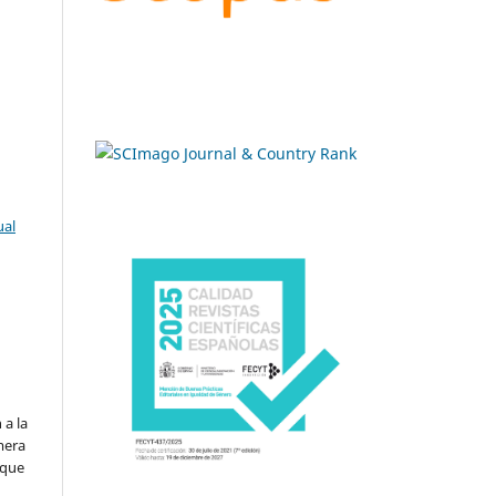
ual
.
 a la
imera
 que