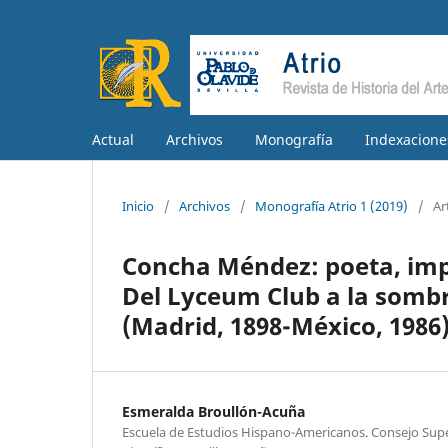
Actual
Archivos
Monografía
Indexacione
Inicio
/
Archivos
/
Monografía Atrio 1 (2019)
/
Ar
Concha Méndez: poeta, impr
Del Lyceum Club a la sombr
(Madrid, 1898-México, 1986
Esmeralda Broullón-Acuña
Escuela de Estudios Hispano-Americanos. Consejo Supe