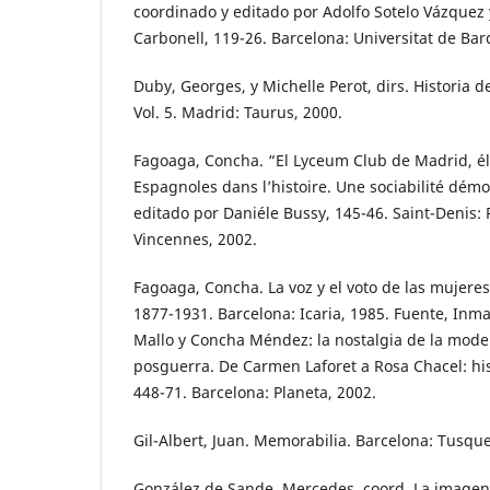
coordinado y editado por Adolfo Sotelo Vázquez 
Carbonell, 119-26. Barcelona: Universitat de Bar
Duby, Georges, y Michelle Perot, dirs. Historia de
Vol. 5. Madrid: Taurus, 2000.
Fagoaga, Concha. “El Lyceum Club de Madrid, éli
Espagnoles dans l’histoire. Une sociabilité démoc
editado por Daniéle Bussy, 145-46. Saint-Denis: 
Vincennes, 2002.
Fagoaga, Concha. La voz y el voto de las mujeres
1877-1931. Barcelona: Icaria, 1985. Fuente, Inm
Mallo y Concha Méndez: la nostalgia de la mode
posguerra. De Carmen Laforet a Rosa Chacel: hi
448-71. Barcelona: Planeta, 2002.
Gil-Albert, Juan. Memorabilia. Barcelona: Tusque
González de Sande, Mercedes, coord. La imagen 